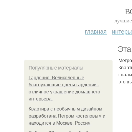
В
лучшие 
главная
интерь
Эта
Метро
Кварт
Популярные материалы
спаль
Гардения. Великолепные
это в
благоухающие цветы гардении -
отличное украшение домашнего
интерьера.
Квартира с необычным дизайном
разработана Петром костеловым и
находится в Москве, Россия.