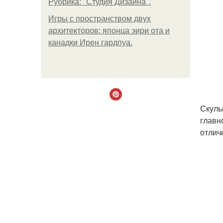
Рубрика: "Студия Дизайна".
Игры с пространством двух
архитекторов: японца эири ота и
канадки Ирен гардпуа.
Скуль
главн
отлич