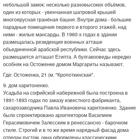
небольшой замок: несколько разновысоких объёмов,
один из которых - увенчанная шатровой крышей
многоярусная гранёная башня. Внутри дома - большие
парадные помещения первого и второго этажей, над
ними - жилые мансарды. В 1960-х годах в здании
размещалась резиденция военных атташе
объединенной арабской республики. Сейчас здесь
размещается атташат Египта. А булгакооведы нередко
особняк на Остоженке домом Маргариты называют.
Где: Остоженка, 21 (м. "Кропоткинская".
9. дом харитоненко.
Усадьба на софийской набережной была построена в
1891-1893 годах по заказу известного фабриканта,
сахарозаводчика Павла Ивановича харитоненко. Здание
было спроектировано архитектором Василием
Герасимовичем Залесским в ренессансно - барочном
стиле. Строгий и в то же время нарядный фасад дома
отделан рустом, окна оформлены классическими