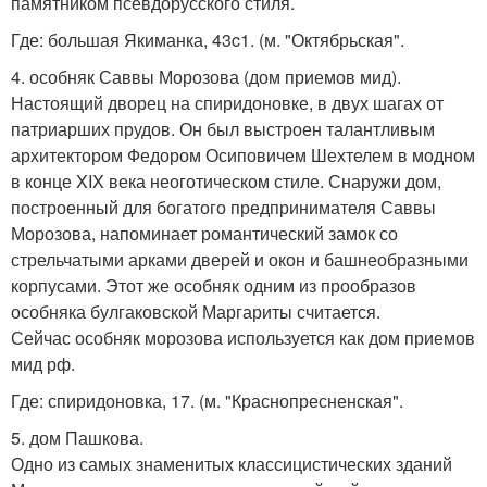
памятником псевдорусского стиля.
Где: большая Якиманка, 43c1. (м. "Октябрьская".
4. особняк Саввы Морозова (дом приемов мид).
Настоящий дворец на спиридоновке, в двух шагах от
патриарших прудов. Он был выстроен талантливым
архитектором Федором Осиповичем Шехтелем в модном
в конце XIX века неоготическом стиле. Снаружи дом,
построенный для богатого предпринимателя Саввы
Морозова, напоминает романтический замок со
стрельчатыми арками дверей и окон и башнеобразными
корпусами. Этот же особняк одним из прообразов
особняка булгаковской Маргариты считается.
Сейчас особняк морозова используется как дом приемов
мид рф.
Где: спиридоновка, 17. (м. "Краснопресненская".
5. дом Пашкова.
Одно из самых знаменитых классицистических зданий