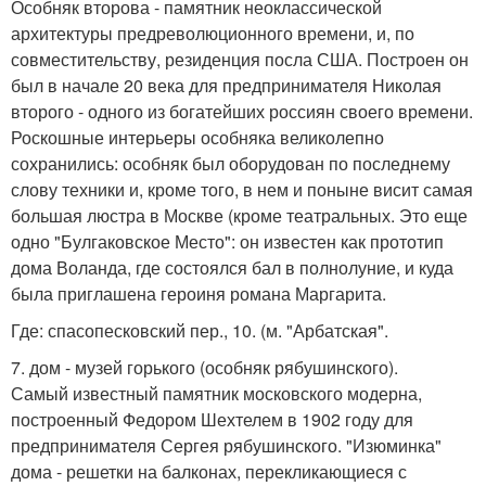
Особняк второва - памятник неоклассической
архитектуры предреволюционного времени, и, по
совместительству, резиденция посла США. Построен он
был в начале 20 века для предпринимателя Николая
второго - одного из богатейших россиян своего времени.
Роскошные интерьеры особняка великолепно
сохранились: особняк был оборудован по последнему
слову техники и, кроме того, в нем и поныне висит самая
большая люстра в Москве (кроме театральных. Это еще
одно "Булгаковское Место": он известен как прототип
дома Воланда, где состоялся бал в полнолуние, и куда
была приглашена героиня романа Маргарита.
Где: спасопесковский пер., 10. (м. "Арбатская".
7. дом - музей горького (особняк рябушинского).
Самый известный памятник московского модерна,
построенный Федором Шехтелем в 1902 году для
предпринимателя Сергея рябушинского. "Изюминка"
дома - решетки на балконах, перекликающиеся с