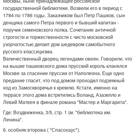
Москвы, ныне принадлежащее российской
государственной библиотеке. Возвели его в период с
1784 по 1786 годы. Заказчиком был Петр Пашков, сын
денщика самого Петра первого и бывший капитан -
поручик семеновского полка. Сочетание античной
строгости и торжественности с чисто московской
узорчатостью делает дом шедевром самобытного
русского классицизма.
Величественный дворец легендами овеян. Говорили, что
на вышке пашковского дома прусский король кланялся
Москве за спасение пруссии от Наполеона. Еще одно
предание гласит, что под домом проходил подземный
ход из Замоскворечья к кремлю. Кстати, именно на
террасе этого дома встретились Воланд, Азазелло и
Левий Матвея в финале романа "Мастер и Маргарита".
Где: Воздвиженка, 3/5, стр. 1 (м. "библиотека им.
Ленина".
6. особняк второва ( "Спасохаус").