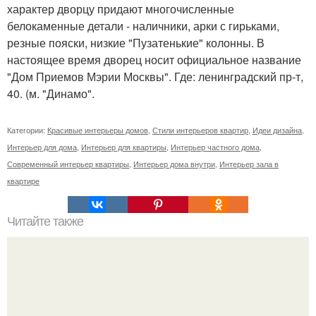
характер дворцу придают многочисленные
белокаменные детали - наличники, арки с гирьками,
резные пояски, низкие "Пузатенькие" колонны. В
настоящее время дворец носит официальное название
"Дом Приемов Мэрии Москвы". Где: ленинградский пр-т,
40. (м. "Динамо".
Категории:
Красивые интерьеры домов
,
Стили интерьеров квартир
,
Идеи дизайна
,
Интерьер для дома
,
Интерьер для квартиры
,
Интерьер частного дома
,
Современный интерьер квартиры
,
Интерьер дома внутри
,
Интерьер зала в
квартире
Читайте также