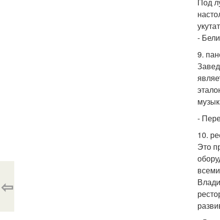
Под л
насто
укута
- Бели
9. па
Завед
являе
этало
музык
- Пере
10. р
Это п
обору
всеми
⇦
Влади
ресто
разви