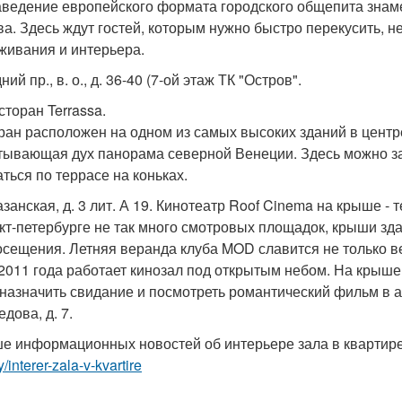
аведение европейского формата городского общепита знам
ва. Здесь ждут гостей, которым нужно быстро перекусить, не
живания и интерьера.
ний пр., в. о., д. 36-40 (7-ой этаж ТК "Остров".
сторан Terrassa.
ран расположен на одном из самых высоких зданий в центр
тывающая дух панорама северной Венеции. Здесь можно за
аться по террасе на коньках.
казанская, д. 3 лит. А 19. Кинотеатр Roof Cinema на крыше -
кт-петербурге не так много смотровых площадок, крыши з
осещения. Летняя веранда клуба MOD славится не только ве
2011 года работает кинозал под открытым небом. На крыш
 назначить свидание и посмотреть романтический фильм в а
дова, д. 7.
е информационных новостей об интерьере зала в квартир
y/interer-zala-v-kvartire