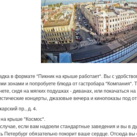
дка в формате "Пикник на крыше работает". Вы с удобство
ми зонами и попробуете блюда от гастробара "Компания". Т
нете, сидя на мягких подушках - диванах, или покачаться на
стические концерты, джазовые вечера и кинопоказы под о
карский пр., д. 4.
р на крыше "Космос".
 случае, если вам надоели стандартные заведения и вы в д
сь Петербург обязательно покорит ваше сердце. Отсюда в