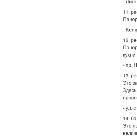
- Лиго
11. р
Панор
- Kemp
12. р
Панор
кухни
- пр. 
13. р
Это з
Здесь
прово
- ул. 
14. ба
Это п
велич