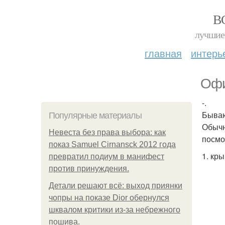
В
лучшие 
главная
интерь
Офи
-.
Бываю
Популярные материалы
Обычн
Невеста без права выбора: как
посмо
показ Samuel Cirnansck 2012 года
1. кры
превратил подиум в манифест
против принуждения.
Детали решают всё: выход приянки
чопры на показе Dior обернулся
шквалом критики из-за небрежного
пошива.