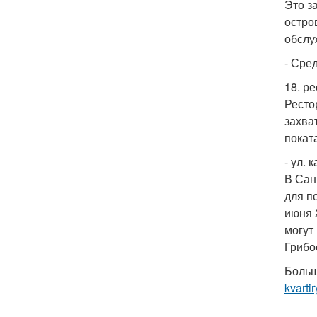
Это з
остро
обслу
- Сред
18. ре
Ресто
захва
покат
- ул. 
В Сан
для п
июня 
могут
Грибое
Больш
kvartir