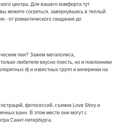
кого центра. Для вашего комфорта тут
у вы можете согреться, завернувшись в теплый
е - от романтического свидания до
тическим пеи? Зажем мегаполиса,
олько любители вкусно поесть, но и поклонники
лоритных dj и известных групп и вечеринки на
гистраций, фотосессий, съемок Love Story и
ечных ванн. В этом месте они могут с
тра Санкт-петербурга.