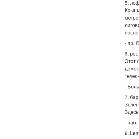
5. лоф
Крыша
метро
лигов
после
- пр. 
6. ре
Этот 
демок
телес
- Боль
7. бар
Зелен
Здесь
- наб.
8. Le