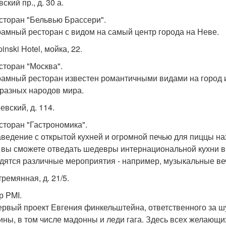
вский пр., д. 30 а.
есторан "Бельвью Брассери".
амный ресторан с видом на самый центр города на Неве.
inski Hotel, мойка, 22.
есторан "Москва".
амный ресторан известен романтичными видами на город 
 разных народов мира.
Невский, д. 114.
есторан "Гастрономика".
аведение с открытой кухней и огромной печью для пиццы н
 вы сможете отведать шедевры интернациональной кухни в
дятся различные мероприятия - например, музыкальные ве
стремянная, д. 21/5.
р PMI.
ервый проект Евгения финкельштейна, ответственного за ш
ины, в том числе мадонны и леди гага. Здесь всех желающи