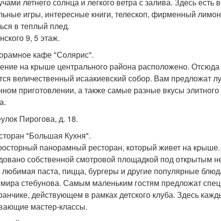
учами летнего солнца и легкого ветра с залива. Здесь есть
льные игры, интересные книги, телескоп, фирменный лимона
ться в теплый плед.
нского 9, 5 этаж.
норамное кафе "Солярис".
ение на крыше центрального района расположено. Отсюда 
тся величественный исаакиевский собор. Вам предложат л
нном приготовлении, а также самые разные вкусы элитного
а.
улок Пирогова, д. 18.
есторан "Большая Кухня".
росторный панорамный ресторан, который живет на крыше. 
довано собственной смотровой площадкой под открытым неб
 любимая паста, пицца, бургеры и другие популярные блю
мира стебунова. Самым маленьким гостям предложат специ
ранчике, действующем в рамках детского клуба. Здесь каж
вающие мастер-классы.