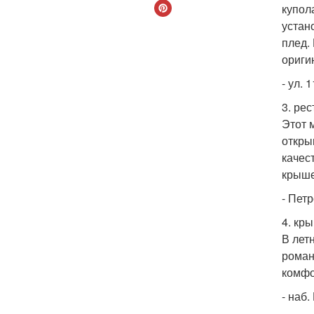
купол
устан
плед.
ориги
- ул. 
3. ре
Этот 
откры
качес
крыше
- Петр
4. кр
В лет
роман
комфо
- наб.