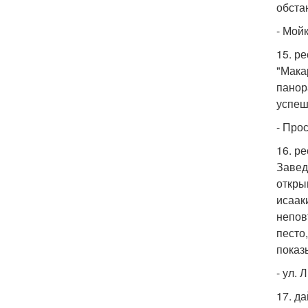
обста
- Мойк
15. р
"Мака
панор
успеш
- Про
16. р
Завед
откры
исаак
непов
песто
показ
- ул. 
17. д