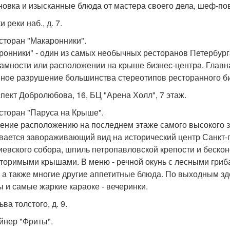
новка и изысканные блюда от мастера своего дела, шеф-по
и реки наб., д. 7.
есторан "Макаронники".
ронники" - один из самых необычных ресторанов Петербурга
амности или расположении на крыше бизнес-центра. Главна
ное разрушение большинства стереотипов ресторанного би
спект Добролюбова, 16, БЦ "Арена Холл", 7 этаж.
есторан "Паруса на Крыше".
ение расположению на последнем этаже самого высокого зд
вается завораживающий вид на исторический центр Санкт-п
иевского собора, шпиль петропавловской крепости и бескон
торимыми крышами. В меню - речной окунь с лесными гриб
, а также многие другие аппетитные блюда. По выходным з
ы и самые жаркие караоке - вечеринки.
Льва толстого, д. 9.
айнер "Фриты".