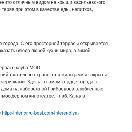
енито отличным видом на крыши васильевского
 теряя при этом в качестве еды, напитков,
е города. С его просторной террасы открывается
казать блюдо любой кухни мира, а зимой
 террасе клуба MOD.
даний тщательно охраняются жильцами и закрыты
черинками. Здесь, в самом сердце города, с
е дома на набережной Грибоедова влюбленные
тмосферном кинотеатре. - наб. Канала
е
http://interior.ru-best.com/interer-dlya-