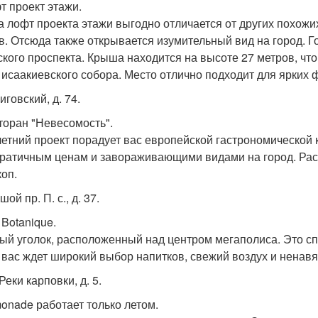
т проект этажи.
 лофт проекта этажи выгодно отличается от других похожи
в. Отсюда также открывается изумительный вид на город. 
ского проспекта. Крыша находится на высоте 27 метров, чт
 исаакиевского собора. Место отлично подходит для ярких 
Лиговский, д. 74.
сторан "Невесомость".
летний проект порадует вас европейской гастрономической
ратичным ценам и завораживающими видами на город. Рас
коп.
шой пр. П. с., д. 37.
 Botanique.
ый уголок, расположенный над центром мегаполиса. Это сп
 вас ждет широкий выбор напитков, свежий воздух и ненавя
 Реки карповки, д. 5.
monade работает только летом.