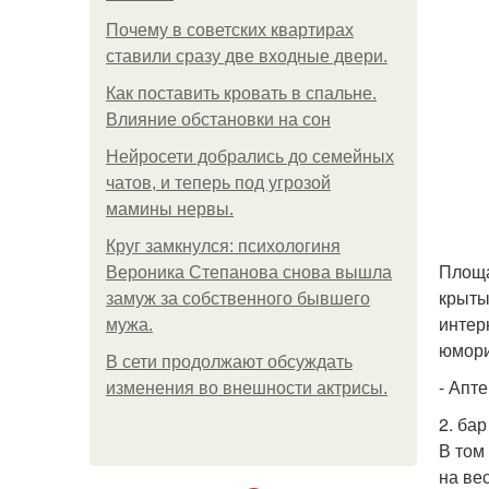
Почему в советских квартирах
ставили сразу две входные двери.
Как поставить кровать в спальне.
Влияние обстановки на сон
Нейросети добрались до семейных
чатов, и теперь под угрозой
мамины нервы.
Круг замкнулся: психологиня
Площа
Вероника Степанова снова вышла
крыты
замуж за собственного бывшего
интер
мужа.
юмори
В сети продолжают обсуждать
- Апте
изменения во внешности актрисы.
2. ба
В том
на ве