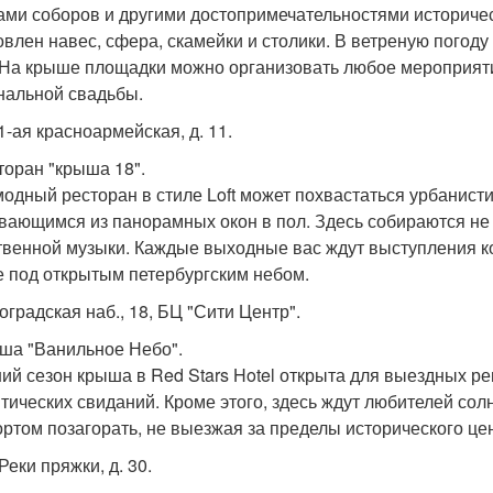
ами соборов и другими достопримечательностями историчес
овлен навес, сфера, скамейки и столики. В ветреную погод
 На крыше площадки можно организовать любое мероприяти
нальной свадьбы.
11-ая красноармейская, д. 11.
сторан "крыша 18".
модный ресторан в стиле Loft может похвастаться урбанис
вающимся из панорамных окон в пол. Здесь собираются не т
твенной музыки. Каждые выходные вас ждут выступления ко
 под открытым петербургским небом.
оградская наб., 18, БЦ "Сити Центр".
ыша "Ванильное Небо".
ний сезон крыша в Red Stars Hotel открыта для выездных ре
тических свиданий. Кроме этого, здесь ждут любителей солн
ртом позагорать, не выезжая за пределы исторического цен
 Реки пряжки, д. 30.