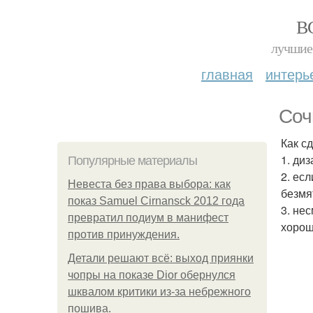
В
лучшие 
главная
интерь
Соч
Как с
1. ди
Популярные материалы
2. ес
Невеста без права выбора: как
безмя
показ Samuel Cirnansck 2012 года
3. не
превратил подиум в манифест
хорош
против принуждения.
Детали решают всё: выход приянки
чопры на показе Dior обернулся
шквалом критики из-за небрежного
пошива.