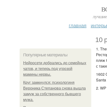
В
лучшие 
главная
интерь
10 
1. The
Ресто
Популярные материалы
пляж 
Нейросети добрались до семейных
с так
чатов, и теперь под угрозой
1602 
мамины нервы.
Santa
Круг замкнулся: психологиня
2. WP
Вероника Степанова снова вышла
замуж за собственного бывшего
мужа.