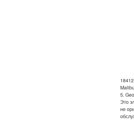
18412 
Malib
5. Geo
Это э
не ор
обслу