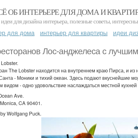
СЁ ОБ ИНТЕРЬЕРЕ ДЛЯ ДОМА И КВАРТИ
идеи для дизайна интерьера, полезные советы, интересны
ер для дома
интерьер для квартиры
идеи ди
ресторанов Лос-анджелеса с лучши
 Lobster.
ран The Lobster находится на внутреннем краю Пирса, и из
Санта - Моники и тихий океан. Здесь подают вкуснейшие мо
им видом - одно удовольствие наслаждаться местной кухней
Ocean Ave.
 Monica, CA 90401.
 by Wolfgang Puck.