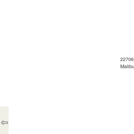
22706 
Malib
⇦