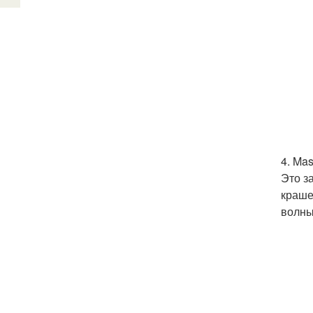
4. Mas
Это з
краше
волны