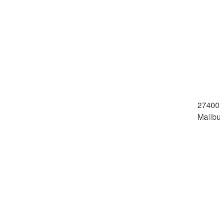
27400 
Malib