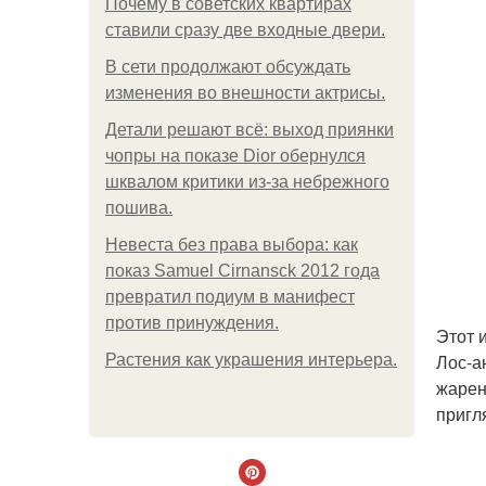
Почему в советских квартирах
ставили сразу две входные двери.
В сети продолжают обсуждать
изменения во внешности актрисы.
Детали решают всё: выход приянки
чопры на показе Dior обернулся
шквалом критики из-за небрежного
пошива.
Невеста без права выбора: как
показ Samuel Cirnansck 2012 года
превратил подиум в манифест
против принуждения.
Этот 
Лос-а
Растения как украшения интерьера.
жарен
пригл