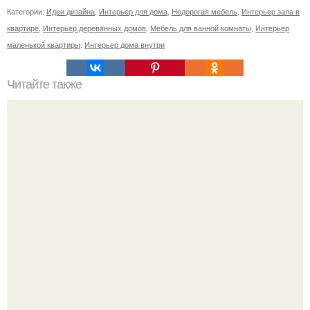
Категории:
Идеи дизайна
,
Интерьер для дома
,
Недорогая мебель
,
Интерьер зала в
квартире
,
Интерьер деревянных домов
,
Мебель для ванной комнаты
,
Интерьер
маленькой квартиры
,
Интерьер дома внутри
Читайте также
Крутая шпаргалка по сочетанию цветов.