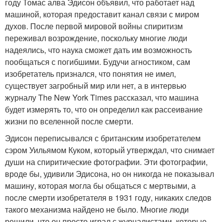
году Томас алва Эдисон объявил, что работает над
машиной, которая предоставит канал связи с миром
духов. После первой мировой войны спиритизм
переживал возрождение, поскольку многие люди
надеялись, что наука сможет дать им возможность
пообщаться с погибшими. Будучи агностиком, сам
изобретатель признался, что понятия не имел,
существует загробный мир или нет, а в интервью
журналу The New York Times рассказал, что машина
будет измерять то, что он определил как рассеивание
жизни по вселенной после смерти.
Эдисон переписывался с британским изобретателем
сэром Уильямом Куком, который утверждал, что снимает
души на спиритические фотографии. Эти фотографии,
вроде бы, удивили Эдисона, но он никогда не показывал
машину, которая могла бы общаться с мертвыми, а
после смерти изобретателя в 1931 году, никаких следов
такого механизма найдено не было. Многие люди
решили, что он просто играл с журналистами, которые