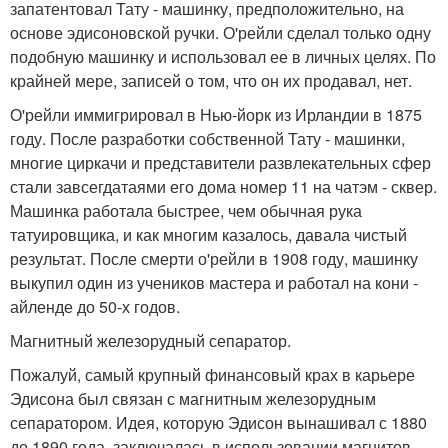
запатентовал Тату - машинку, предположительно, на
основе эдисоновской ручки. О'рейли сделал только одну
подобную машинку и использовал ее в личных целях. По
крайней мере, записей о том, что он их продавал, нет.
О'рейли иммигрировал в Нью-йорк из Ирландии в 1875
году. После разработки собственной Тату - машинки,
многие циркачи и представители развлекательных сфер
стали завсегдатаями его дома номер 11 на чатэм - сквер.
Машинка работала быстрее, чем обычная рука
татуировщика, и как многим казалось, давала чистый
результат. После смерти о'рейли в 1908 году, машинку
выкупил один из учеников мастера и работал на кони -
айленде до 50-х годов.
Магнитный железорудный сепаратор.
Пожалуй, самый крупный финансовый крах в карьере
Эдисона был связан с магнитным железорудным
сепаратором. Идея, которую Эдисон вынашивал с 1880
до 1890 года, заключалась в использовании магнитов