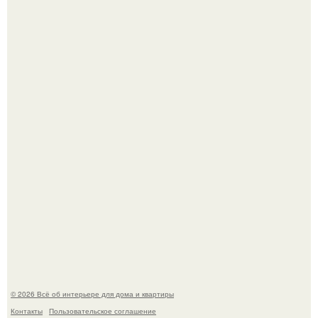
Привет всем дизайнерам интерьеров и не только!
5 ошибок в планировке, из-за которых вы теряете метры.
© 2026 Всё об интерьере для дома и квартиры
Контакты
Пользовательское соглашение