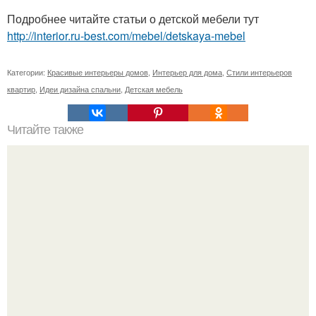
Подробнее читайте статьи о детской мебели тут
http://interior.ru-best.com/mebel/detskaya-mebel
Категории:
Красивые интерьеры домов
,
Интерьер для дома
,
Стили интерьеров
квартир
,
Идеи дизайна спальни
,
Детская мебель
Читайте также
Оказывается, номер дома или квартиры влияют на
энергетику жилья.