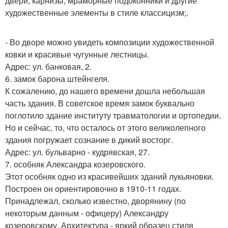
двери, карнизы, мраморные подоконники и другие
художественные элементы в стиле классицизм;.
- Во дворе можно увидеть композиции художественной
ковки и красивые чугунные лестницы.
Адрес: ул. банковая, 2.
6. замок барона штейнгеля.
К сожалению, до нашего времени дошла небольшая
часть здания. В советское время замок буквально
поглотило здание институту травматологии и ортопедии.
Но и сейчас, то, что осталось от этого великолепного
здания погружает сознание в дикий восторг.
Адрес: ул. бульварно - кудрявская, 27.
7. особняк Александра козеровского.
Этот особняк одно из красивейших зданий лукьяновки.
Построен он ориентировочно в 1910-11 годах.
Принадлежал, сколько известно, дворянину (по
некоторым данным - офицеру) Александру
козеровскому. Архитектура - яркий образец стиля