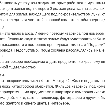
бствовать успеху тем людям, которые работают в музыкальн
: акцент жилья под номером 2 должен делаться на зеркалах
нтом для жилья, находящего под покровительством луны, ст
льно следить за чистотой в ванной комнате, чтобы энергия
 3.
а - это число марса. Именно поэтому квартира под номеро
вия. Ленивые люди в таком жилье будут чувствовать себя не
т пассивности и постоянно преподносит жильцам "Подарки"
ровода. Недопустимо, чтобы хозяева расслаблялись, иначе
ни.
: в интерьере необходимо отдать предпочтение красному цв
нной тщательностью.
 4.
та - покровитель числа 4 - это Меркурий. Жилье под этим 
 ложь катастрофой обернется. Жильцов квартиры под номер
: приоритетными предметами в квартире с нумерологически
мацией: книги, газеты, телевизор, фотографии и другие об
го, желтого и синего цвета в интерьере.