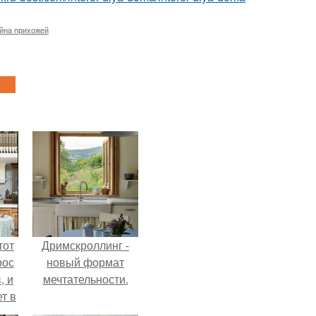
йна прихожей
тот
Дримскроллинг -
рос
новый формат
, и
мечтательности.
ет в
тме