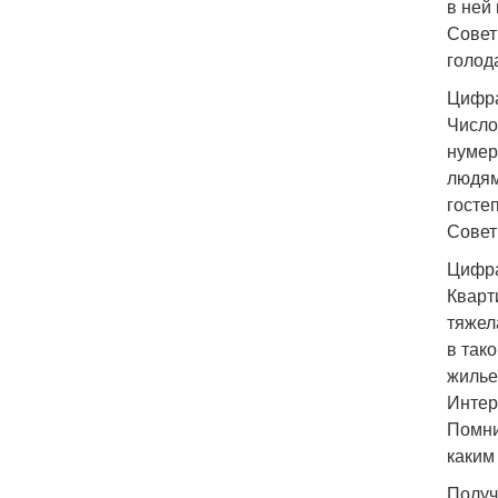
в ней
Совет
голод
Цифра
Число
нумер
людям
госте
Совет
Цифра
Кварт
тяжел
в так
жилье
Интер
Помни
каким
Получ