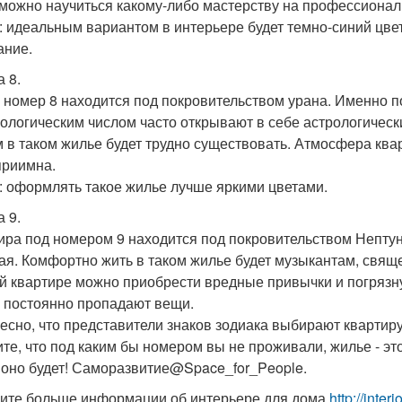
 можно научиться какому-либо мастерству на профессионал
: идеальным вариантом в интерьере будет темно-синий цвет
ание.
 8.
 номер 8 находится под покровительством урана. Именно 
ологическим числом часто открывают в себе астрологичес
 в таком жилье будет трудно существовать. Атмосфера кв
приимна.
: оформлять такое жилье лучше яркими цветами.
 9.
ира под номером 9 находится под покровительством Нептун
ая. Комфортно жить в таком жилье будет музыкантам, свяще
ой квартире можно приобрести вредные привычки и погрязну
 постоянно пропадают вещи.
есно, что представители знаков зодиака выбирают квартир
те, что под каким бы номером вы не проживали, жилье - эт
 оно будет! Саморазвитие@Space_for_People.
ите больше информации об интерьере для дома
http://inte