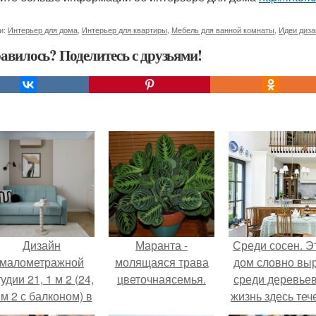
и:
Интерьер для дома
,
Интерьер для квартиры
,
Мебель для ванной комнаты
,
Идеи диза
авилось? Поделитесь с друзьями!
Дизайн
Маранта -
Среди сосен. Э
малометражной
молящаяся трава
дом словно вы
удии 21, 1 м 2 (24,
цветочнаясемья.
среди деревьев
 м 2 с балконом) в
жизнь здесь теч
Краснодаре.
собственном ри