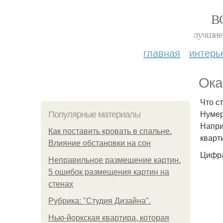
В
лучшие 
главная
интерь
Ока
Что с
Нумер
Популярные материалы
Напри
Как поставить кровать в спальне.
кварт
Влияние обстановки на сон
Цифра
Неправильное размещение картин.
5 ошибок размещения картин на
стенах
Рубрика: "Студия Дизайна".
Нью-йоркская квартира, которая