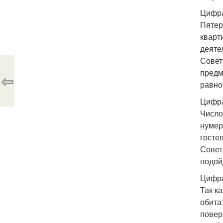
Цифра
Пятер
кварт
деяте
Совет
предм
⇦
равно
Цифра
Число
нумер
госте
Совет
подой
Цифра
Так к
обита
повер