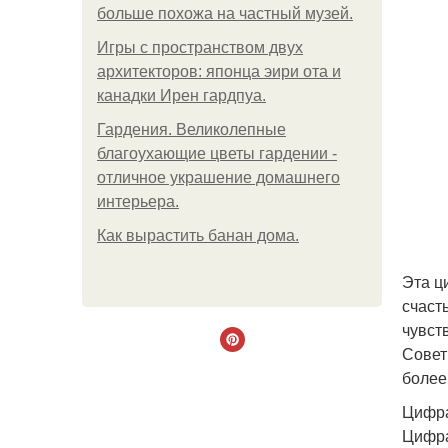
больше похожа на частный музей.
Игры с пространством двух
архитекторов: японца эири ота и
канадки Ирен гардпуа.
Гардения. Великолепные
благоухающие цветы гардении -
отличное украшение домашнего
интерьера.
Как вырастить банан дома.
Эта ц
счаст
чувст
Совет
более
Цифра
Цифра