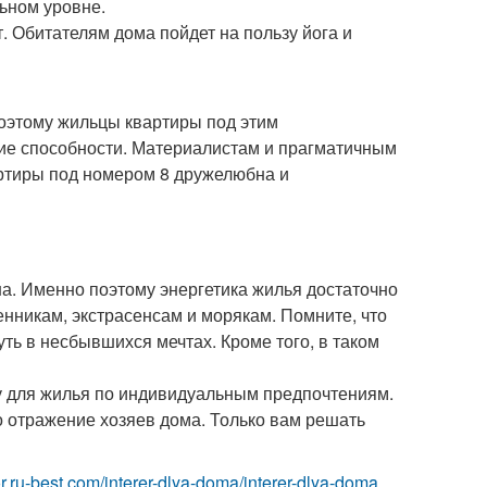
ьном уровне.
. Обитателям дома пойдет на пользу йога и
поэтому жильцы квартиры под этим
кие способности. Материалистам и прагматичным
артиры под номером 8 дружелюбна и
а. Именно поэтому энергетика жилья достаточно
нникам, экстрасенсам и морякам. Помните, что
ть в несбывшихся мечтах. Кроме того, в таком
у для жилья по индивидуальным предпочтениям.
о отражение хозяев дома. Только вам решать
rior.ru-best.com/interer-dlya-doma/interer-dlya-doma