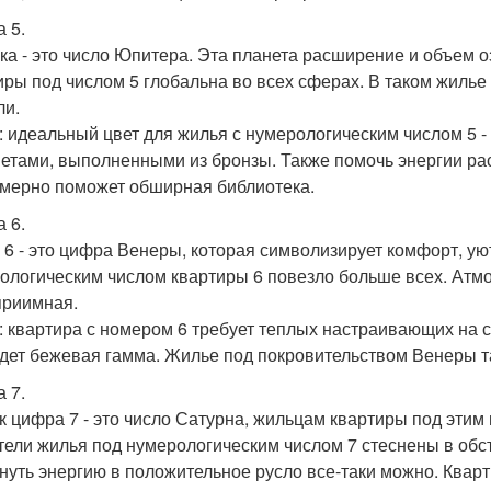
 5.
ка - это число Юпитера. Эта планета расширение и объем 
иры под числом 5 глобальна во всех сферах. В таком жилье
ли.
: идеальный цвет для жилья с нумерологическим числом 5 -
етами, выполненными из бронзы. Также помочь энергии ра
мерно поможет обширная библиотека.
 6.
 6 - это цифра Венеры, которая символизирует комфорт, ую
ологическим числом квартиры 6 повезло больше всех. Атм
приимная.
: квартира с номером 6 требует теплых настраивающих на 
дет бежевая гамма. Жилье под покровительством Венеры т
 7.
ак цифра 7 - это число Сатурна, жильцам квартиры под эти
тели жилья под нумерологическим числом 7 стеснены в обст
нуть энергию в положительное русло все-таки можно. Кварт