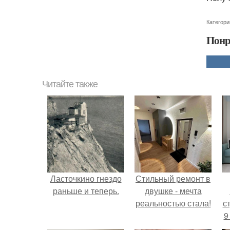
Категори
Понр
Читайте также
Ласточкино гнездо
Стильный ремонт в
раньше и теперь.
двушке - мечта
реальностью стала!
ст
9