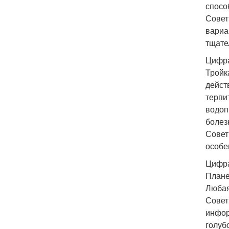
спосо
Совет
вариа
тщате
Цифра
Тройк
дейст
терпи
водоп
болез
Совет
особе
Цифра
Плане
Любая
Совет
инфор
голубо