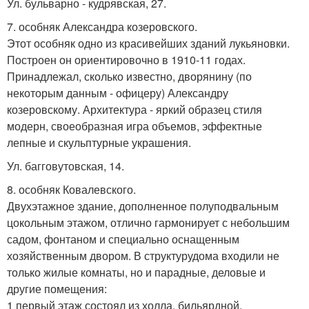
Ул. бульварно - кудрявская, 27.
7. особняк Александра козеровского.
Этот особняк одно из красивейших зданий лукьяновки.
Построен он ориентировочно в 1910-11 годах.
Принадлежал, сколько известно, дворянину (по
некоторым данным - офицеру) Александру
козеровскому. Архитектура - яркий образец стиля
модерн, своеобразная игра объемов, эффектные
лепные и скульптурные украшения.
Ул. багговутовская, 14.
8. особняк Ковалевского.
Двухэтажное здание, дополненное полуподвальным
цокольным этажом, отлично гармонирует с небольшим
садом, фонтаном и специально оснащенным
хозяйственным двором. В структурудома входили не
только жилые комнаты, но и парадные, деловые и
другие помещения:
1 первый этаж состоял из холла, бильярдной,