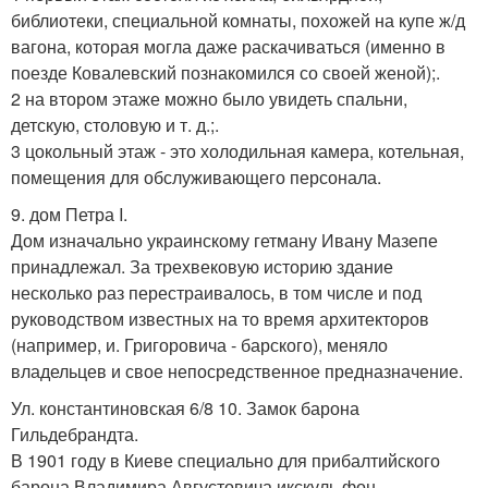
библиотеки, специальной комнаты, похожей на купе ж/д
вагона, которая могла даже раскачиваться (именно в
поезде Ковалевский познакомился со своей женой);.
2 на втором этаже можно было увидеть спальни,
детскую, столовую и т. д.;.
3 цокольный этаж - это холодильная камера, котельная,
помещения для обслуживающего персонала.
9. дом Петра I.
Дом изначально украинскому гетману Ивану Мазепе
принадлежал. За трехвековую историю здание
несколько раз перестраивалось, в том числе и под
руководством известных на то время архитекторов
(например, и. Григоровича - барского), меняло
владельцев и свое непосредственное предназначение.
Ул. константиновская 6/8 10. Замок барона
Гильдебрандта.
В 1901 году в Киеве специально для прибалтийского
барона Владимира Августовича икскуль фон