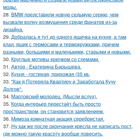
моды.
28.
BMW представили новую седьмую серию, чем
вызвали волну возмущения среди фанатов из-за
дизайна.
29.
Добралась я тут до одного ящичка на кухне, а там
клад, ящик с термосами и термокружками, причем
разными, большими и маленькими, старыми и новыми.
30.
Круглые мотивы крючком со схемами.
31.
Автор - Екатерина Барышева.
32.
Кухня - гостиная, прихожая (35 кв.
33.
"Как я Потеряла Квартиру и Заработала Кучу
Долгов".
34.
Мартовский молодец. (Мысли вслух).
35.
Когда интерьер перестаёт быть просто
пространством, он становится заявлением.
36.
Мимоза комнатная акация серебристая.
37.
Ну как же после окончания кресла не написать пост,
где можно такую красоту вообще повесить.