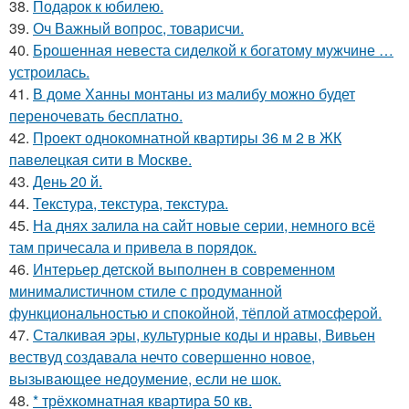
38.
Подарок к юбилею.
39.
Оч Важный вопрос, товарисчи.
40.
Брошенная невеста сиделкой к богатому мужчине …
устроилась.
41.
В доме Ханны монтаны из малибу можно будет
переночевать бесплатно.
42.
Проект однокомнатной квартиры 36 м 2 в ЖК
павелецкая сити в Москве.
43.
День 20 й.
44.
Текстура, текстура, текстура.
45.
На днях залила на сайт новые серии, немного всё
там причесала и привела в порядок.
46.
Интерьер детской выполнен в современном
минималистичном стиле с продуманной
функциональностью и спокойной, тёплой атмосферой.
47.
Сталкивая эры, культурные коды и нравы, Вивьен
вествуд создавала нечто совершенно новое,
вызывающее недоумение, если не шок.
48.
* трёхкомнатная квартира 50 кв.