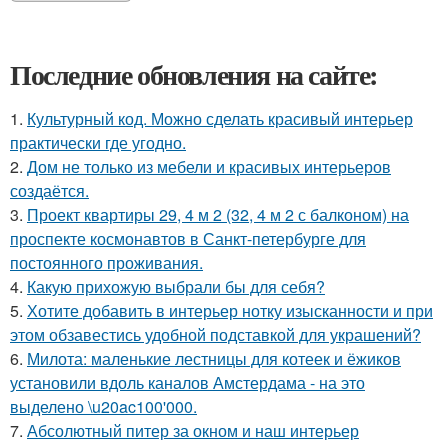
Последние обновления на сайте:
1.
Культурный код. Можно сделать красивый интерьер
практически где угодно.
2.
Дом не только из мебели и красивых интерьеров
создаётся.
3.
Проект квартиры 29, 4 м 2 (32, 4 м 2 с балконом) на
проспекте космонавтов в Санкт-петербурге для
постоянного проживания.
4.
Какую прихожую выбрали бы для себя?
5.
Хотите добавить в интерьер нотку изысканности и при
этом обзавестись удобной подставкой для украшений?
6.
Милота: маленькие лестницы для котеек и ёжиков
установили вдоль каналов Амстердама - на это
выделено \u20ac100'000.
7.
Абсолютный питер за окном и наш интерьер