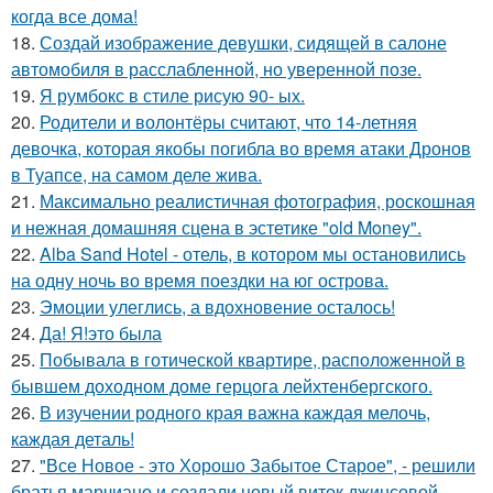
когда все дома!
18.
Создай изображение девушки, сидящей в салоне
автомобиля в расслабленной, но уверенной позе.
19.
Я румбокс в стиле рисую 90- ых.
20.
Родители и волонтёры считают, что 14-летняя
девочка, которая якобы погибла во время атаки Дронов
в Туапсе, на самом деле жива.
21.
Максимально реалистичная фотография, роскошная
и нежная домашняя сцена в эстетике "old Money".
22.
Alba Sand Hotel - отель, в котором мы остановились
на одну ночь во время поездки на юг острова.
23.
Эмоции улеглись, а вдохновение осталось!
24.
Да! Я!это была
25.
Побывала в готической квартире, расположенной в
бывшем доходном доме герцога лейхтенбергского.
26.
В изучении родного края важна каждая мелочь,
каждая деталь!
27.
"Все Новое - это Хорошо Забытое Старое", - решили
братья марчиано и создали новый виток джинсовой