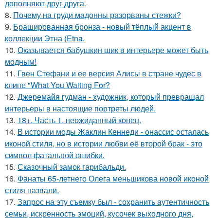
дополняют друг друга.
8.
Почему на груди мадонны разорваны стежки?
9.
Брашированная бронза - новый тёплый акцент в
коллекции Этна (Etna.
10.
Оказывается бабушкин шик в интерьере может быть
модным!
11.
Гвен Стефани и ее версия Алисы в стране чудес в
клипе "What You Waiting For?
12.
Джеремайя гудман - художник, который превращал
интерьеры в настоящие портреты людей.
13.
18+. Часть 1. неожиданный конец.
14.
В истории моды Жаклин Кеннеди - онассис осталась
иконой стиля, но в истории любви её второй брак - это
символ фатальной ошибки.
15.
Сказочный замок гарибальди.
16.
Фанаты 65-летнего Олега меньшикова новой иконой
стиля назвали.
17.
Запрос на эту съемку был - сохранить аутентичность
семьи, искренность эмоций, кусочек выходного дня,