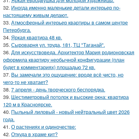
31.
Яркая евродвушка для молодой художницы.
32.
Иногда именно маленькие детали интерьер по-
настоящему живым делают.
33.
Атмосферный интерьер квартиры в самом центре
Петербурга.
34.
Яркая квартира 48 кв.
35.
Сыроварня ул. труда, 181, ТЦ "Таганай".
36.
Для искусствоведа. Архитектор Мария родионовская
оформила квартиру необычной конфигурации (план
будет в комментариях) площадью 72 кв.
37.
Вы замечали это ощущение: вроде всё чисто, но
чего-то не хватает?
38.
7 апреля - день творческого беспорядка.
39.
Шестиметровый потолок и высокие окна: квартира
120 м в Красноярске.
40.
Пыльный лиловый - новый нейтральный цвет 2026
года.
41.
О растениях и одиночестве:
42.
Откуда в храме кит?