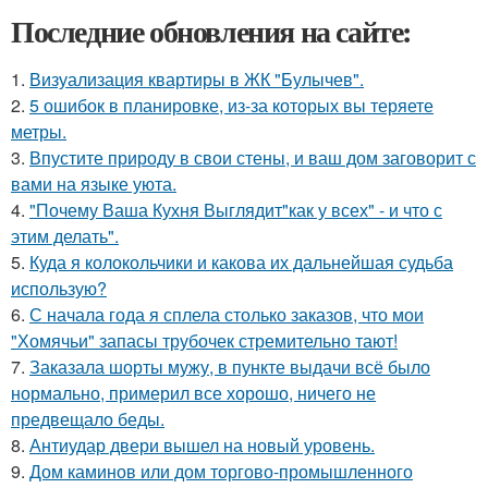
Последние обновления на сайте:
1.
Визуализация квартиры в ЖК "Булычев".
2.
5 ошибок в планировке, из-за которых вы теряете
метры.
3.
Впустите природу в свои стены, и ваш дом заговорит с
вами на языке уюта.
4.
"Почему Ваша Кухня Выглядит"как у всех" - и что с
этим делать".
5.
Куда я колокольчики и какова их дальнейшая судьба
использую?
6.
С начала года я сплела столько заказов, что мои
"Хомячьи" запасы трубочек стремительно тают!
7.
Заказала шорты мужу, в пункте выдачи всё было
нормально, примерил все хорошо, ничего не
предвещало беды.
8.
Антиудар двери вышел на новый уровень.
9.
Дом каминов или дом торгово-промышленного