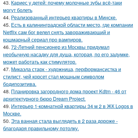
43.
Кариес у детей: почему молочные зубы всё-таки
могут болеть
44.
Реализованный интерьер квартиры в Минске.
45.
Есть в калининградской области место, где компании
Netflix сам бог велел снять завораживающий и
кошмарный сериал про вампиров.
46.
72-Летний пенсионер из Москвы придумал
необычную насадку для душа, которая, по его задумке,
может работать как стимулятор.
47.
Микаэла старк - художница, перформансистка и
стилист, чей корсет стал мощным символом
бодипозитива.
48.
Планировка загородного дома проект Kdtm - 46 от
архитектурного бюро Dream Project.
49.
Интерьер 1-комнатной квартиры 34 м 2 в ЖК Logos в
Москве.
50.
Эта ванная стала выглядеть в 2 раза дороже -
благодаря правильному потолку.