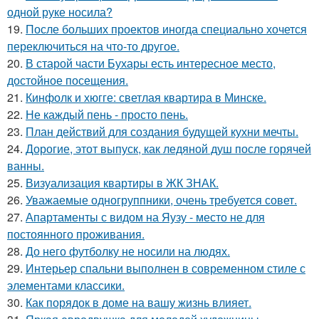
одной руке носила?
19.
После больших проектов иногда специально хочется
переключиться на что-то другое.
20.
В старой части Бухары есть интересное место,
достойное посещения.
21.
Кинфолк и хюгге: светлая квартира в Минске.
22.
Не каждый пень - просто пень.
23.
План действий для создания будущей кухни мечты.
24.
Дорогие, этот выпуск, как ледяной душ после горячей
ванны.
25.
Визуализация квартиры в ЖК ЗНАК.
26.
Уважаемые одногруппники, очень требуется совет.
27.
Апартаменты с видом на Яузу - место не для
постоянного проживания.
28.
До него футболку не носили на людях.
29.
Интерьер спальни выполнен в современном стиле с
элементами классики.
30.
Как порядок в доме на вашу жизнь влияет.