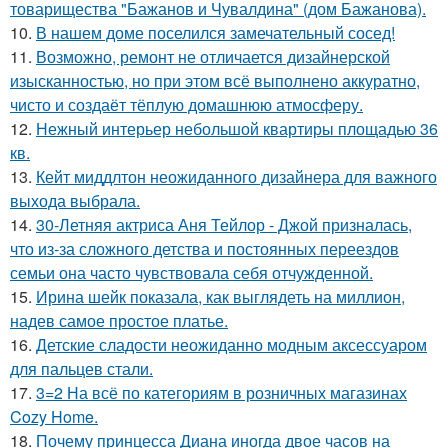
товарищества "Бажанов и Чувалдина" (дом Бажанова).
10.
В нашем доме поселился замечательный сосед!
11.
Возможно, ремонт не отличается дизайнерской
изысканностью, но при этом всё выполнено аккуратно,
чисто и создаёт тёплую домашнюю атмосферу.
12.
Нежный интерьер небольшой квартиры площадью 36
кв.
13.
Кейт миддлтон неожиданного дизайнера для важного
выхода выбрала.
14.
30-Летняя актриса Аня Тейлор - Джой призналась,
что из-за сложного детства и постоянных переездов
семьи она часто чувствовала себя отчужденной.
15.
Ирина шейк показала, как выглядеть на миллион,
надев самое простое платье.
16.
Детские сладости неожиданно модным аксессуаром
для пальцев стали.
17.
3=2 На всё по категориям в розничных магазинах
Cozy Home.
18.
Почему принцесса Диана иногда двое часов на