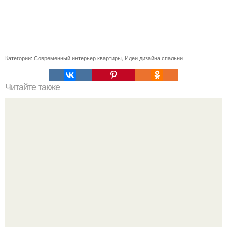
Категории:
Современный интерьер квартиры
,
Идеи дизайна спальни
Читайте также
"Большой ДОМ" на литейном 4.