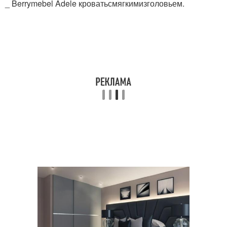
_ Berrymebel Adele кроватьсмягкимизголовьем.