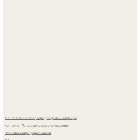
Невеста без права выбора: как показ Samuel Cirnansck
2012 года превратил подиум в манифест против
принуждения.
Сокровища из Hoff.
© 2026 Всё об интерьере для дома и квартиры
Контакты
Пользовательское соглашение
Политика конфидециальности