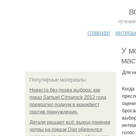
В
лучшие 
главная
интерь
У м
мас
Для н
Популярные материалы
Когда
Невеста без права выбора: как
пресл
показ Samuel Cirnansck 2012 года
оцени
превратил подиум в манифест
броса
против принуждения.
выбор
Детали решают всё: выход приянки
интер
чопры на показе Dior обернулся
голос.