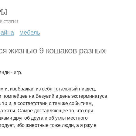
РЫ
е статьи
зайна
мебель
ся жизнью 9 кошаков разных
нди - игр.
ом и, изображая из себя тотальный пиздец,
 помпейцев на Везувий в день экстерминатуса
0 и, в соответствии с тем же событием,
 хаты. Самое доставляющее то, что при
ами друг об друга и об углы местного
одует, ибо животные тоже люди, а я ржу в