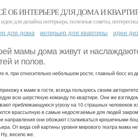
СЁ ОБ ИНТЕРЬЕРЕ ДЛЯ ДОМА И КВАРТИ
идеи для дизайна интерьера, полезные советы, интересны
ер для дома
интерьер для квартиры
идеи ди
оей мамы дома живут и наслаждают
тей и полов.
их я, при относительно небольшом росте, главный босс из де
 прихожу к маме в гости, всегда пользуюсь своим авторитет
едую всю шерстяную команду по квартире. Они же взглядом
вают приближающуюся угрозу на 10 страшных человеков из 1
ются врассыпную в самые недосягаемые для людей закрома
е направления они обожают сталкиваться крошечными бошк
ьера. От вида сей картины уровня мирового театра мама нег
 Ну, весело же.