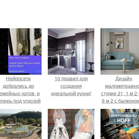
Нейросети
10 правил для
Дизайн
добрались до
создания
малометражн
емейных чатов, и
идеальной кухни!
студии 21, 1 м 2 
еперь под угрозой
9 м 2 с балконом
мамины нервы.
Краснодаре.