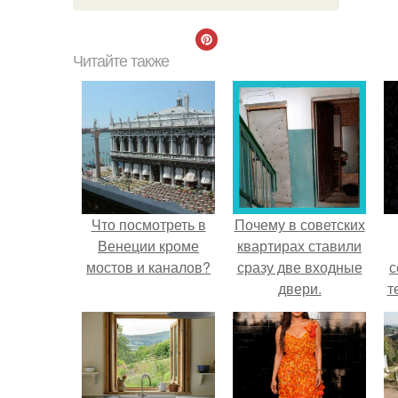
Читайте также
Что посмотреть в
Почему в советских
Венеции кроме
квартирах ставили
мостов и каналов?
сразу две входные
с
двери.
т