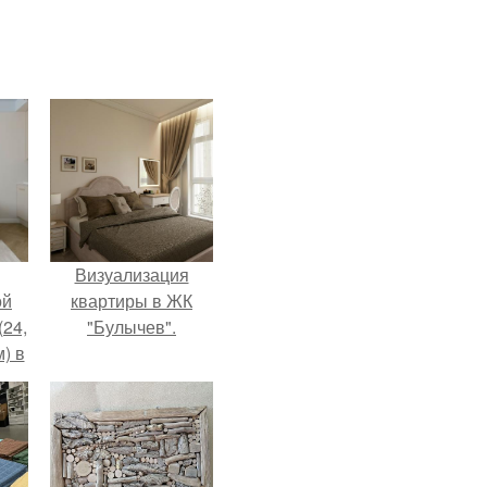
Визуализация
ой
квартиры в ЖК
(24,
"Булычев".
) в