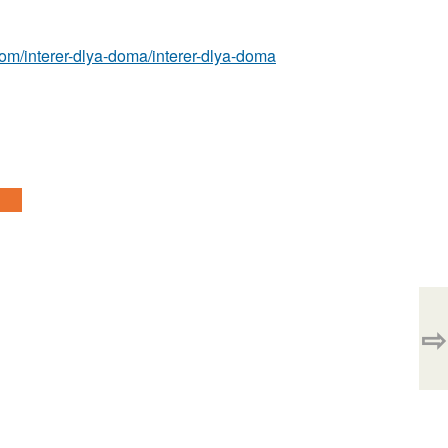
t.com/interer-dlya-doma/interer-dlya-doma
⇨