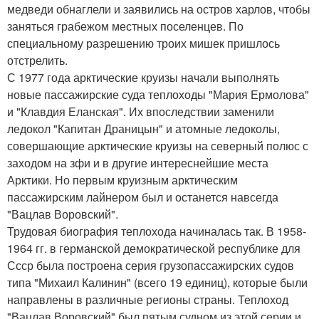
медведи обнаглели и заявились на остров харлов, чтобы
заняться грабежом местных поселенцев. По
специальному разрешению троих мишек пришлось
отстрелить.
С 1977 года арктические круизы начали выполнять
новые пассажирские суда теплоходы "Мария Ермолова"
и "Клавдия Еланская". Их впоследствии заменили
ледокол "Капитан Драницын" и атомные ледоколы,
совершающие арктические круизы на северный полюс с
заходом на зфи и в другие интереснейшие места
Арктики. Но первым круизным арктическим
пассажирским лайнером был и останется навсегда
"Вацлав Воровский".
Трудовая биография теплохода начиналась так. В 1958-
1964 гг. в германской демократической республике для
Ссср была построена серия грузопассажирских судов
типа "Михаил Калинин" (всего 19 единиц), которые были
направлены в различные регионы страны. Теплоход
"Вацлав Воровский" был пятым судном из этой серии и