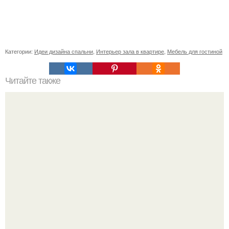
Категории:
Идеи дизайна спальни
,
Интерьер зала в квартире
,
Мебель для гостиной
Читайте также
Материалы для фасадов кухни: основные
характеристики, плюсы и минусы.