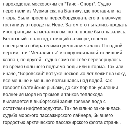
пароходства московским сп "Таис - Спорт". Судно
перегнали из Мурманска на Балтику, где поставили на
якорь. Были проекты переоборудовать его в плавучую
гостиницу в городе на Неве. Затем его пытались продать
иностранцам на металлолом, но те вроде бы отказались.
Бесхозный теплоход, стоящий на якоре, горел и
посещался собирателями цветных металлов. По одной
версии, эти "Металлисты" и открутили какой-то лишний
клапан, по другой - судно само по себе перевернулось
во время большого подъема воды или шторма. Так или
иначе, "Воровский" вот уже несколько лет лежит на боку,
все меньше и меньше возвышаясь над водой. Как
говорят балтийские рыбаки, до сих пор при усилении
волнения моря из трюмов и танков теплохода
выливается в выборгский залив грязная вода с
остатками нефтепродуктов. Так печально закончилась
судьба морского пассажирского лайнера, бывшего
гордостью арктического пассажирского флота страны.