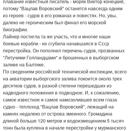
плавание известный писатель - моряк Виктор конецкий,
потому "Вацлав Воровский" останется навсегда одним
из героев - судов в его романах и повестях. Но, увы,
далеко не героическим был финал его морской
биографии.
Лайнер постигла та же участь, что и многие наши
боевые корабли - их сгубила начавшаяся в Ссср
перестройка. Он пополнил перечень судов, прозванных
"Летучими Голландцами" и брошенных в выборгском
заливе на Балтике.
По сведениям российской технической инспекции, всего
на акватории выборгского залива покоится около трех
десятков судов, в разной степени перешедших из
надводного положения в подводное. И, к сожалению,
самое известное и самое намозолившее всем глаза
судно - теплоход "Вацлав Воровский", лежащий на
камнях недалеко от острова змеиного. Громадина
длиной больше 120 метров и водоизмещением 5 тысяч
тонн была куплена в начале перестройки у мурманского