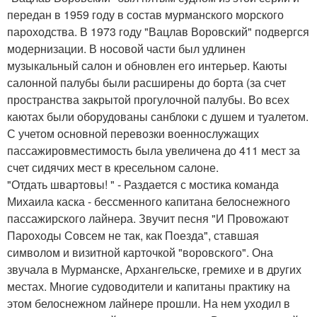
передан в 1959 году в состав мурманского морского
пароходства. В 1973 году "Вацлав Воровский" подвергся
модернизации. В носовой части был удлинен
музыкальный салон и обновлен его интерьер. Каюты
салонной палубы были расширены до борта (за счет
пространства закрытой прогулочной палубы. Во всех
каютах были оборудованы санблоки с душем и туалетом.
С учетом основной перевозки военнослужащих
пассажировместимость была увеличена до 411 мест за
счет сидячих мест в кресельном салоне.
"Отдать швартовы! " - Раздается с мостика команда
Михаила каска - бессменного капитана белоснежного
пассажирского лайнера. Звучит песня "И Провожают
Пароходы Совсем не так, как Поезда", ставшая
символом и визитной карточкой "воровского". Она
звучала в Мурманске, Архангельске, гремихе и в других
местах. Многие судоводители и капитаны практику на
этом белоснежном лайнере прошли. На нем уходил в