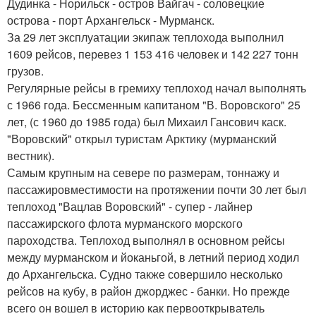
Дудинка - Норильск - остров Вайгач - соловецкие
острова - порт Архангельск - Мурманск.
За 29 лет эксплуатации экипаж теплохода выполнил
1609 рейсов, перевез 1 153 416 человек и 142 227 тонн
грузов.
Регулярные рейсы в гремиху теплоход начал выполнять
с 1966 года. Бессменным капитаном "В. Воровского" 25
лет, (с 1960 до 1985 года) был Михаил Гансович каск.
"Воровский" открыл туристам Арктику (мурманский
вестник).
Самым крупным на севере по размерам, тоннажу и
пассажировместимости на протяжении почти 30 лет был
теплоход "Вацлав Воровский" - супер - лайнер
пассажирского флота мурманского морского
пароходства. Теплоход выполнял в основном рейсы
между мурманском и йоканьгой, в летний период ходил
до Архангельска. Судно также совершило несколько
рейсов на кубу, в район джорджес - банки. Но прежде
всего он вошел в историю как первооткрыватель