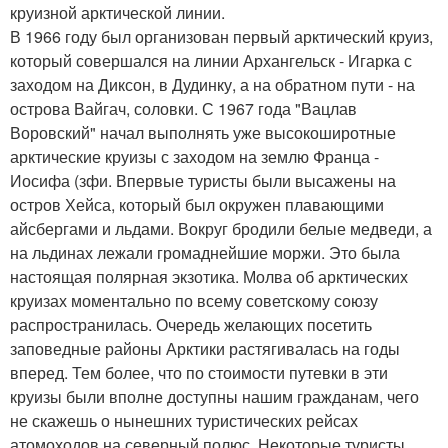
круизной арктической линии.
В 1966 году был организован первый арктический круиз,
который совершался на линии Архангельск - Игарка с
заходом на Диксон, в Дудинку, а на обратном пути - на
острова Вайгач, соловки. С 1967 года "Вацлав
Воровский" начал выполнять уже высокоширотные
арктические круизы с заходом на землю Франца -
Иосифа (зфи. Впервые туристы были высажены на
остров Хейса, который был окружен плавающими
айсбергами и льдами. Вокруг бродили белые медведи, а
на льдинах лежали громаднейшие моржи. Это была
настоящая полярная экзотика. Молва об арктических
круизах моментально по всему советскому союзу
распространилась. Очередь желающих посетить
заповедные районы Арктики растягивалась на годы
вперед. Тем более, что по стоимости путевки в эти
круизы были вполне доступны нашим гражданам, чего
не скажешь о нынешних туристических рейсах
атомоходов на северный полюс. Некоторые туристы