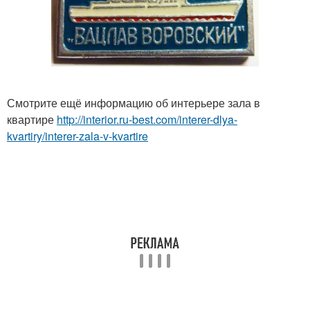
Смотрите ещё информацию об интерьере зала в
квартире
http://interior.ru-best.com/interer-dlya-
kvartiry/interer-zala-v-kvartire