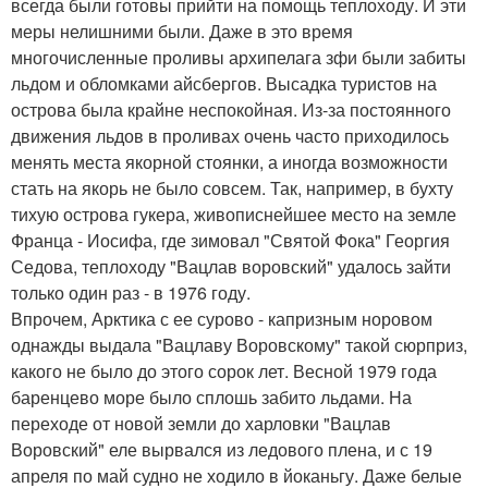
всегда были готовы прийти на помощь теплоходу. И эти
меры нелишними были. Даже в это время
многочисленные проливы архипелага зфи были забиты
льдом и обломками айсбергов. Высадка туристов на
острова была крайне неспокойная. Из-за постоянного
движения льдов в проливах очень часто приходилось
менять места якорной стоянки, а иногда возможности
стать на якорь не было совсем. Так, например, в бухту
тихую острова гукера, живописнейшее место на земле
Франца - Иосифа, где зимовал "Святой Фока" Георгия
Седова, теплоходу "Вацлав воровский" удалось зайти
только один раз - в 1976 году.
Впрочем, Арктика с ее сурово - капризным норовом
однажды выдала "Вацлаву Воровскому" такой сюрприз,
какого не было до этого сорок лет. Весной 1979 года
баренцево море было сплошь забито льдами. На
переходе от новой земли до харловки "Вацлав
Воровский" еле вырвался из ледового плена, и с 19
апреля по май судно не ходило в йоканьгу. Даже белые