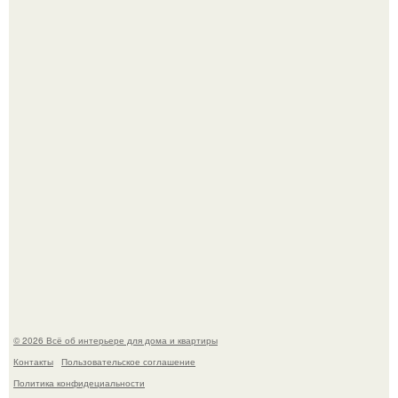
Среди сосен. Этот дом словно вырос среди деревьев, и
жизнь здесь течет в собственном ритме - спокойно, без
спешки и лишнего шума.
"Проиллюстрированные Люди": Томас майландер
превратил солнечные ожоги в арт - объект.
© 2026 Всё об интерьере для дома и квартиры
Контакты
Пользовательское соглашение
Политика конфидециальности