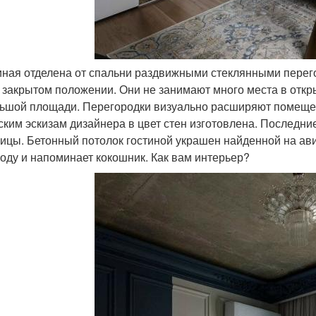
тиная отделена от спальни раздвижными стеклянными пере
в закрытом положении. Они не занимают много места в откр
ьшой площади. Перегородки визуально расширяют помещен
ским эскизам дизайнера в цвет стен изготовлена. Последн
чицы. Бетонный потолок гостиной украшен найденной на ави
году и напоминает кокошник. Как вам интерьер?