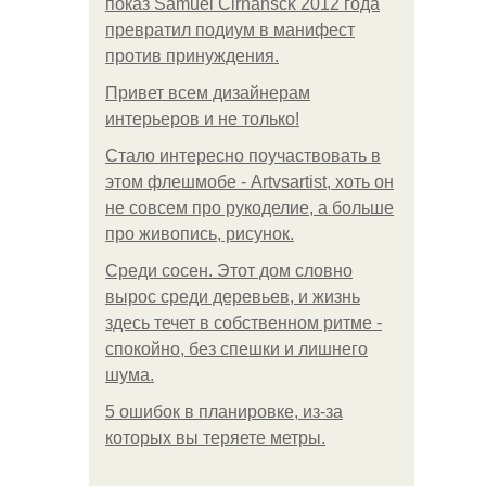
показ Samuel Cirnansck 2012 года
превратил подиум в манифест
против принуждения.
Привет всем дизайнерам
интерьеров и не только!
Стало интересно поучаствовать в
этом флешмобе - Artvsartist, хоть он
не совсем про рукоделие, а больше
про живопись, рисунок.
Среди сосен. Этот дом словно
вырос среди деревьев, и жизнь
здесь течет в собственном ритме -
спокойно, без спешки и лишнего
шума.
5 ошибок в планировке, из-за
которых вы теряете метры.