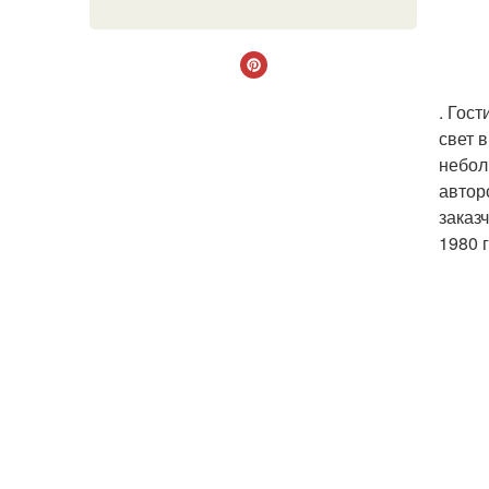
. Гос
свет 
небол
автор
заказ
1980 