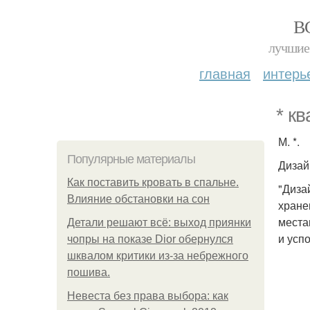
В
лучшие 
главная
интерь
* кв
М. *.
Популярные материалы
Дизай
Как поставить кровать в спальне.
"Диза
Влияние обстановки на сон
хране
места
Детали решают всё: выход приянки
и усп
чопры на показе Dior обернулся
шквалом критики из-за небрежного
пошива.
Невеста без права выбора: как