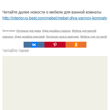
Читайте далее новости о мебели для ванной комнаты
http://interior.ru-best.com/mebel/mebel-dlya-vannoy-komnaty
Категории:
Интерьер для дома
,
Идеи дизайна спальни
,
Мебель для ванной
комнаты
,
Идеи дизайна прихожей
,
Интерьер зала в квартире
,
Мебель для гостиной
Читайте также
Создайте свой мини - сад вместе с детьми!