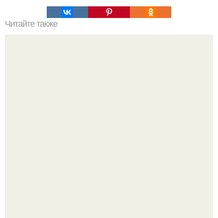
Читайте также
Замиокулькас - элегантный джентльмен?
Разноцветная керамическая плитка как украшение