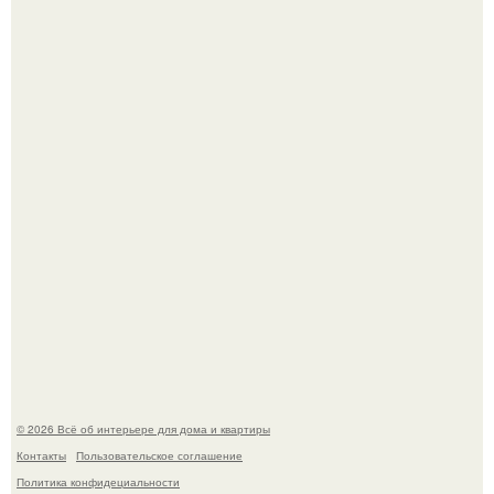
Дизайн малометражной студии 21, 1 м 2 (24, 9 м 2 с
балконом) в Краснодаре.
Дримскроллинг - новый формат мечтательности.
© 2026 Всё об интерьере для дома и квартиры
Контакты
Пользовательское соглашение
Политика конфидециальности