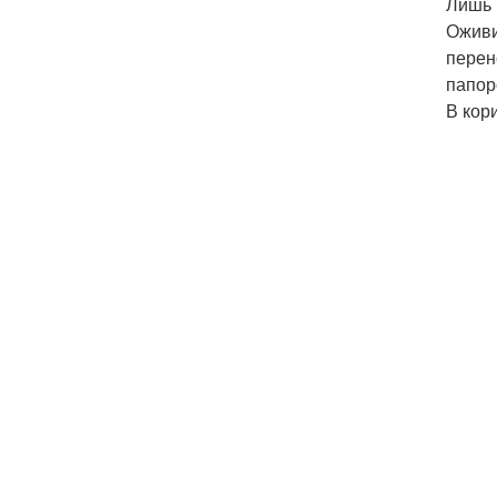
Лишь 
Оживи
перен
папор
В кор