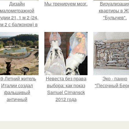
Дизайн
Мы тренируем мозг.
Визуализаци
малометражной
квартиры в Ж
удии 21, 1 м 2 (24,
"Булычев".
 м 2 с балконом) в
Краснодаре.
69-Летний житель
Невеста без права
Эко - панно
Италии создал
выбора: как показ
"Песочный Бере
фальшивый
Samuel Cirnansck
античный
2012 года
амфитеатр и
превратил подиум
долгое время
в манифест против
успешно выдавал
принуждения.
его за настоящее