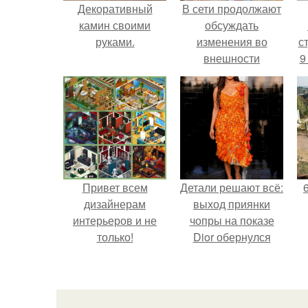
Декоративный
В сети продолжают
камин своими
обсуждать
руками.
изменения во
ст
внешности
9
актрисы.
Привет всем
Детали решают всё:
дизайнерам
выход приянки
интерьеров и не
чопры на показе
только!
Dior обернулся
шквалом критики
из-за небрежного
пошива.