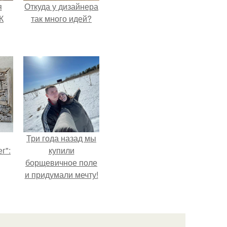
я
Откуда у дизайнера
К
так много идей?
Три года назад мы
г":
купили
борщевичное поле
и придумали мечту!