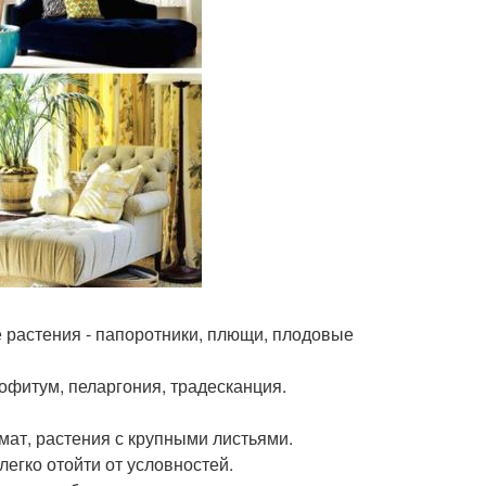
 растения - папоротники, плющи, плодовые
офитум, пеларгония, традесканция.
ат, растения с крупными листьями.
егко отойти от условностей.