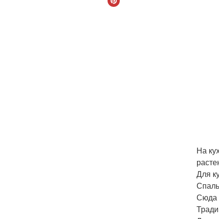
На ку
расте
Для к
Спаль
Сюда 
Тради