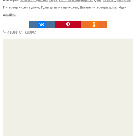
Интерьер кухни в доме
,
Идеи дизайна прихожей
,
Дизайн интерьера дома
,
Идеи
дизайна
Читайте также
Как приготовить гипс для заливки форм. Как разводить
гипс: Все о приготовлении идеального раствора