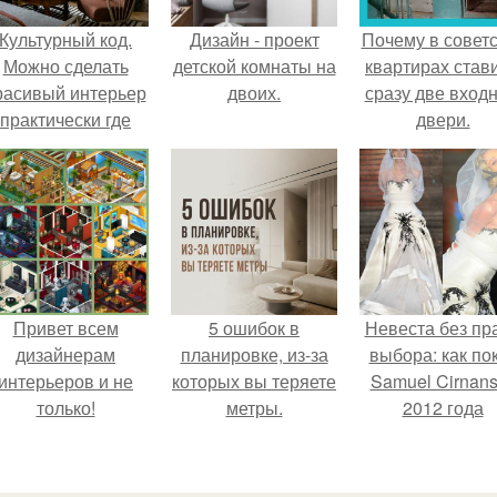
Культурный код.
Дизайн - проект
Почему в советс
Можно сделать
детской комнаты на
квартирах став
расивый интерьер
двоих.
сразу две вход
практически где
двери.
угодно.
Привет всем
5 ошибок в
Невеста без пр
дизайнерам
планировке, из-за
выбора: как по
интерьеров и не
которых вы теряете
Samuel Cirnan
только!
метры.
2012 года
превратил под
в манифест про
принуждения