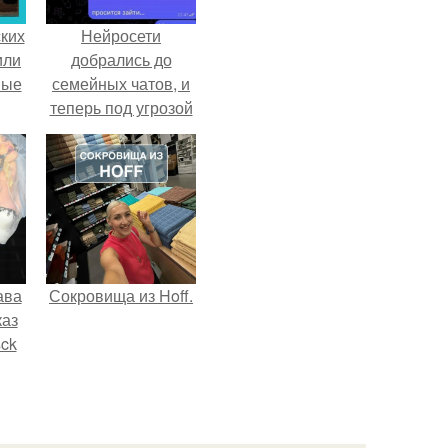
ких
Нейросети
или
добрались до
ные
семейных чатов, и
теперь под угрозой
мамины нервы.
ава
Сокровища из Hoff.
каз
sck
иум
тив
.