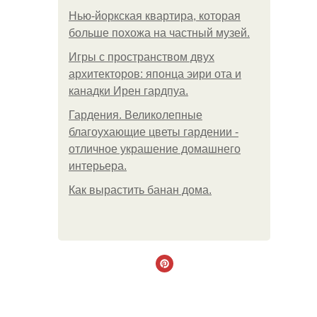
Нью-йоркская квартира, которая
больше похожа на частный музей.
Игры с пространством двух
архитекторов: японца эири ота и
канадки Ирен гардпуа.
Гардения. Великолепные
благоухающие цветы гардении -
отличное украшение домашнего
интерьера.
Как вырастить банан дома.