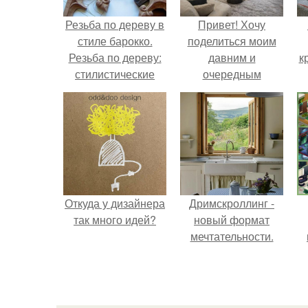
Резьба по дереву в
Привет! Хочу
стиле барокко.
поделиться моим
Резьба по дереву:
давним и
к
стилистические
очередным
направления и
неопубликованным
характерные узоры.
проектом.
Откуда у дизайнера
Дримскроллинг -
так много идей?
новый формат
мечтательности.