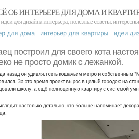
СЁ ОБ ИНТЕРЬЕРЕ ДЛЯ ДОМА И КВАРТИ
идеи для дизайна интерьера, полезные советы, интересны
ер для дома
интерьер для квартиры
идеи ди
аец построил для своего кота настоящ
еко не просто домик с лежанкой.
да назад он удивлял сеть кошачьим метро и собственным "
овился. За это время проект вырос в целый городок: на стан
довали школу, а ещё полноценную квартиру с системой умн
ыглядит настолько детально, что больше напоминает декор
ца.