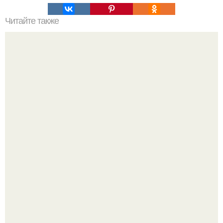
Читайте также
Советские мебельные стенки названия. Вещи века:
советские стенки 80-х.
Три инструмента, которые реально связывают квартиру