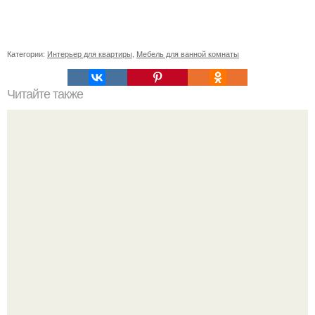
Категории:
Интерьер для квартиры
,
Мебель для ванной комнаты
Читайте также
Значение картина с волками. В том случае, если вы
любите вышивать, то наверняка задумывались о том,
что означает та или иная вышитая вами картина.