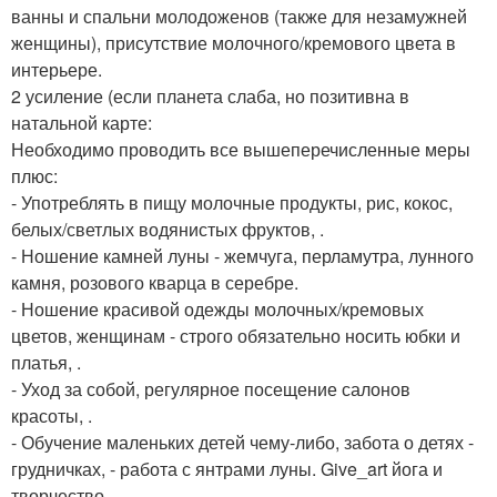
ванны и спальни молодоженов (также для незамужней
женщины), присутствие молочного/кремового цвета в
интерьере.
2 усиление (если планета слаба, но позитивна в
натальной карте:
Необходимо проводить все вышеперечисленные меры
плюс:
- Употреблять в пищу молочные продукты, рис, кокос,
белых/светлых водянистых фруктов, .
- Ношение камней луны - жемчуга, перламутра, лунного
камня, розового кварца в серебре.
- Ношение красивой одежды молочных/кремовых
цветов, женщинам - строго обязательно носить юбки и
платья, .
- Уход за собой, регулярное посещение салонов
красоты, .
- Обучение маленьких детей чему-либо, забота о детях -
грудничках, - работа с янтрами луны. Give_art йога и
творчество.