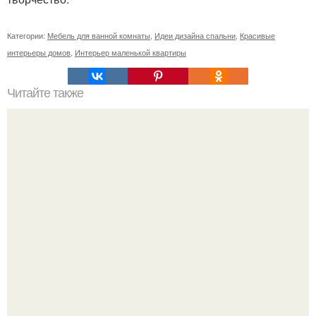
Категории:
Мебель для ванной комнаты
,
Идеи дизайна спальни
,
Красивые
интерьеры домов
,
Интерьер маленькой квартиры
Читайте также
Магия камней от а до я.