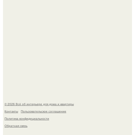
вышла замуж за собственного бывшего мужа.
Среди сосен. Этот дом словно вырос среди деревьев, и
жизнь здесь течет в собственном ритме - спокойно, без
спешки и лишнего шума.
© 2026 Всё об интерьере для дома и квартиры
Контакты
Пользовательское соглашение
Политика конфидециальности
Обратная связь