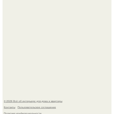
69-Летний житель Италии создал фальшивый античный
амфитеатр и долгое время успешно выдавал его за
настоящее историческое наследие.
Невеста без права выбора: как показ Samuel Cirnansck
2012 года превратил подиум в манифест против
принуждения.
© 2026 Всё об интерьере для дома и квартиры
Контакты
Пользовательское соглашение
Политика конфидециальности