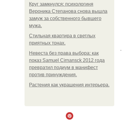
Круг замкнулся: психологиня
Вероника Степанова снова вышла
замуж за собственного бывшего
мужа.
Стильная квартира в светлых
приятных тонах.
.
Невеста без права выбора: как
показ Samuel Cirnansck 2012 года
превратил подиум в манифест
против принуждения.
Растения как украшения интерьера.