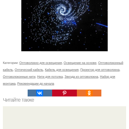
Категории:
Оптоволокно для освещения
,
Освещение на основе
,
Оптоволоконный
кабель
,
Оптический кабель
,
Кабель для освещения
,
Проектор для оптоволокна
,
Оптоволоконные нити
,
Нити для потолка
,
Звезда из оптоволокна
,
Набор для
монтажа
,
Рекомендации до начала
Читайте также