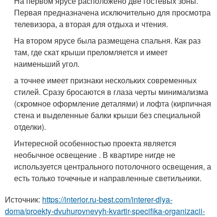
На первом ярусе расположено две гостевых зоны.
Первая предназначена исключительно для просмотра
телевизора, а вторая для отдыха и чтения.
На втором ярусе была размещена спальня. Как раз
там, где скат крыши преломляется и имеет
наименьший угол.
а точнее имеет признаки нескольких современных
стилей. Сразу бросаются в глаза черты минимализма
(скромное оформление деталями) и лофта (кирпичная
стена и выделенные балки крыши без специальной
отделки).
Интересной особенностью проекта является
необычное освещение . В квартире нигде не
используется центрального потолочного освещения, а
есть только точечные и направленные светильники.
Источник:
https://interior.ru-best.com/interer-dlya-
doma/proekty-dvuhurovnevyh-kvartir-specifika-organizacii-