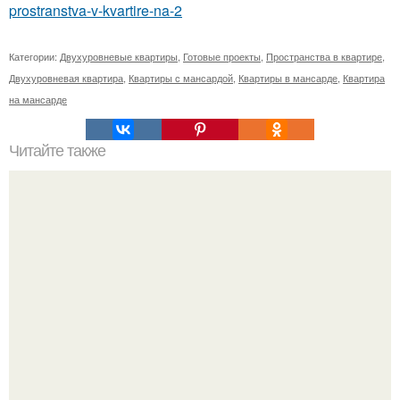
prostranstva-v-kvartire-na-2
Категории:
Двухуровневые квартиры
,
Готовые проекты
,
Пространства в квартире
,
Двухуровневая квартира
,
Квартиры с мансардой
,
Квартиры в мансарде
,
Квартира
на мансарде
Читайте также
11 рецептов сахарной глазури, чтобы подойти творчески
к украшению печенюшек.