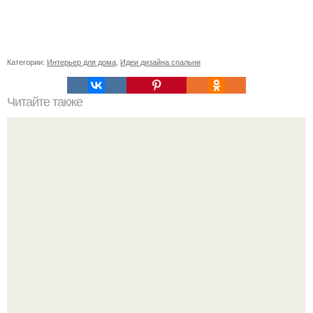
Категории:
Интерьер для дома
,
Идеи дизайна спальни
Читайте также
Ваза из бутылки. Приступаем к уроку