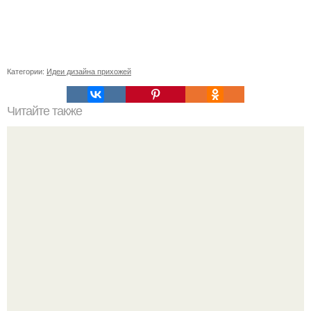
Категории:
Идеи дизайна прихожей
Читайте также
Советские мебельные стенки названия. Вещи века:
советские стенки 80-х.