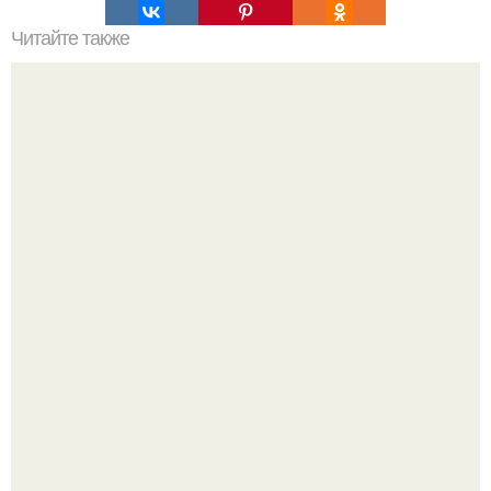
Читайте также
Как поставить кровать в спальне. Влияние обстановки на
сон
Среди сосен. Этот дом словно вырос среди деревьев, и