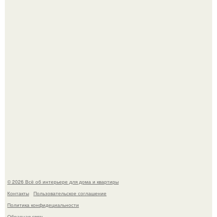
Двухкомнатная квартира в стиле сканди кинфолк и
мебелью 50-х годов в высотке на котельнической.
Литературная Москва. Дома - музеи писателей.
© 2026 Всё об интерьере для дома и квартиры
Контакты
Пользовательское соглашение
Политика конфидециальности
Обратная связь