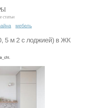
РЫ
е статьи
зайна
мебель
0, 5 м 2 с лоджией) в ЖК
a_chi.