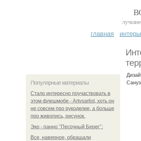
В
лучшие 
главная
интерь
Инт
тер
Дизай
Сануз
Популярные материалы
Стало интересно поучаствовать в
этом флешмобе - Artvsartist, хоть он
не совсем про рукоделие, а больше
про живопись, рисунок.
Эко - панно "Песочный Берег":
Все, наверное, обращали