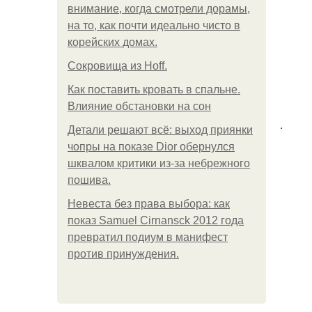
внимание, когда смотрели дорамы,
на то, как почти идеально чисто в
корейских домах.
Сокровища из Hoff.
Как поставить кровать в спальне.
Влияние обстановки на сон
.
Детали решают всё: выход приянки
чопры на показе Dior обернулся
шквалом критики из-за небрежного
пошива.
Невеста без права выбора: как
показ Samuel Cirnansck 2012 года
превратил подиум в манифест
против принуждения.