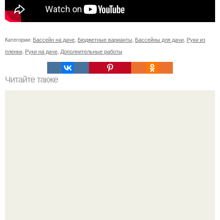
Категории:
Бассейн на даче
,
Бюджетные варианты
,
Бассейны для дачи
,
Руки из
пленки
,
Руки на даче
,
Дополнительные работы
Читайте также
11 рецептов сахарной глазури, чтобы подойти творчески
к украшению печенюшек.