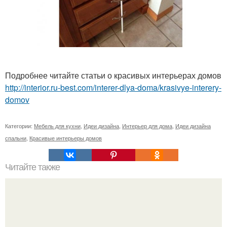
Подробнее читайте статьи о красивых интерьерах домов
http://interior.ru-best.com/interer-dlya-doma/krasivye-interery-
domov
Категории:
Мебель для кухни
,
Идеи дизайна
,
Интерьер для дома
,
Идеи дизайна
спальни
,
Красивые интерьеры домов
Читайте также