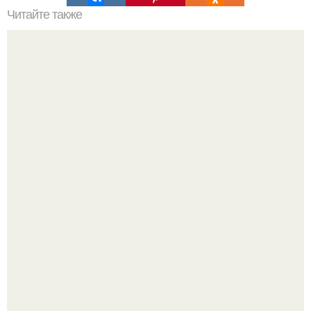
Читайте также
Зимние преимущества: почему менять окна в холодное
время года
Разноцветная керамическая плитка как украшение
интерьера.