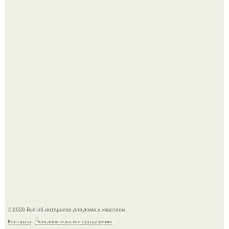
5 ошибок в планировке, из-за которых вы теряете метры.
"Проиллюстрированные Люди": Томас майландер
превратил солнечные ожоги в арт - объект.
© 2026 Всё об интерьере для дома и квартиры
Контакты
Пользовательское соглашение