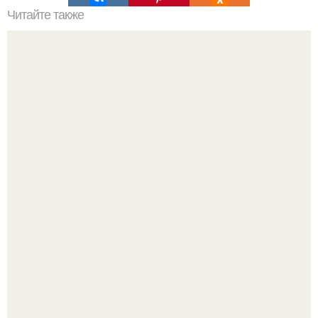
Читайте также
Советские мебельные стенки названия. Вещи века:
советские стенки 80-х.
Культурный код. Можно сделать красивый интерьер
практически где угодно.