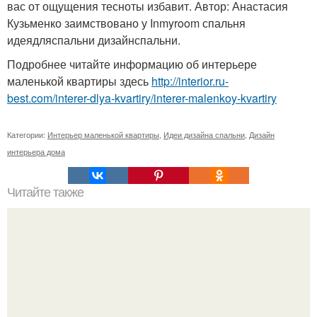
вас от ощущения тесноты избавит. Автор: Анастасия
Кузьменко заимствовано у Inmyroom спальня
идеядляспальни дизайнспальни.
Подробнее читайте информацию об интерьере
маленькой квартиры здесь
http://interior.ru-
best.com/interer-dlya-kvartiry/interer-malenkoy-kvartiry
Категории:
Интерьер маленькой квартиры
,
Идеи дизайна спальни
,
Дизайн
интерьера дома
Читайте также