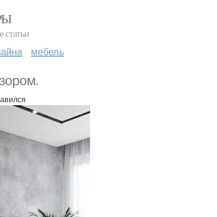
РЫ
е статьи
зайна
мебель
зором.
равился