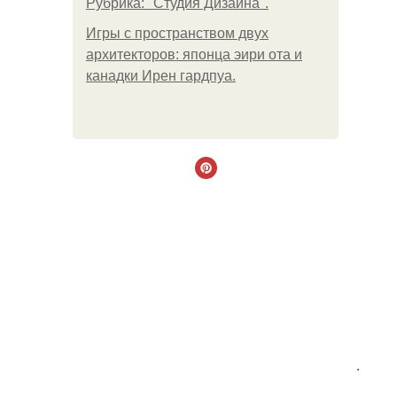
Рубрика: "Студия Дизайна".
Игры с пространством двух
архитекторов: японца эири ота и
канадки Ирен гардпуа.
.