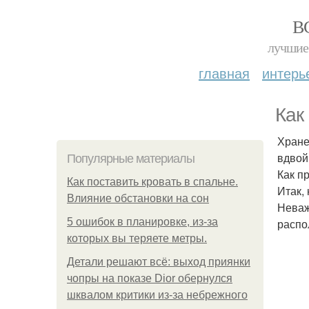
В
лучшие 
главная
интерь
Кaк
Хране
вдвой
Популярные материалы
Как п
Как поставить кровать в спальне.
Итак,
Влияние обстановки на сон
Неваж
5 ошибок в планировке, из-за
распо
которых вы теряете метры.
Детали решают всё: выход приянки
чопры на показе Dior обернулся
шквалом критики из-за небрежного