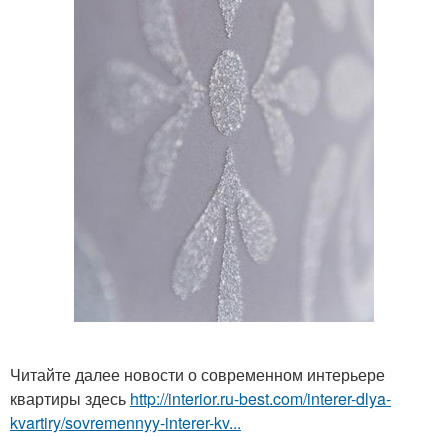
Читайте далее новости о современном интерьере
квартиры здесь
http://interior.ru-best.com/interer-dlya-
kvartiry/sovremennyy-interer-kv...