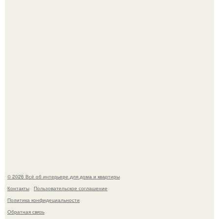
Дримскроллинг - новый формат мечтательности.
Привет всем дизайнерам интерьеров и не только!
© 2026 Всё об интерьере для дома и квартиры
Контакты
Пользовательское соглашение
Политика конфидециальности
Обратная связь