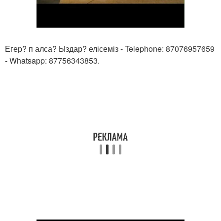
Егер? п алса? Ыздар? елісеміз - Telephone: 87076957659
- Whatsapp: 87756343853.