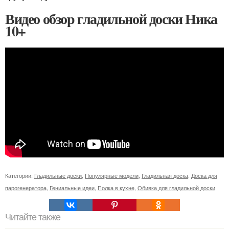
Видео обзор гладильной доски Ника
10+
Категории:
Гладильные доски
,
Популярные модели
,
Гладильная доска
,
Доска для
парогенератора
,
Гениальные идеи
,
Полка в кухне
,
Обивка для гладильной доски
Читайте также