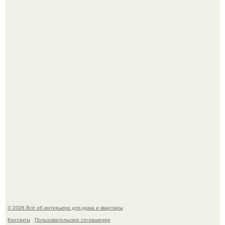
Стало интересно поучаствовать в этом флешмобе -
Artvsartist, хоть он не совсем про рукоделие, а больше
про живопись, рисунок.
Моё знакомство с михайловским замком - и я в восторге!
© 2026 Всё об интерьере для дома и квартиры
Контакты
Пользовательское соглашение