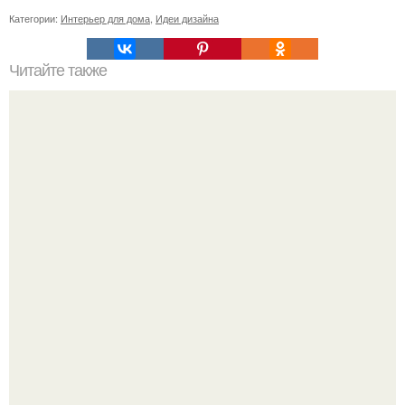
Категории:
Интерьер для дома
,
Идеи дизайна
Читайте также
Советские мебельные стенки названия. Вещи века:
советские стенки 80-х.