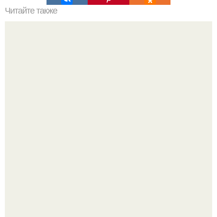
Читайте также
Значение картина с волками. В том случае, если вы
любите вышивать, то наверняка задумывались о том,
что означает та или иная вышитая вами картина.
69-Летний житель Италии создал фальшивый античный