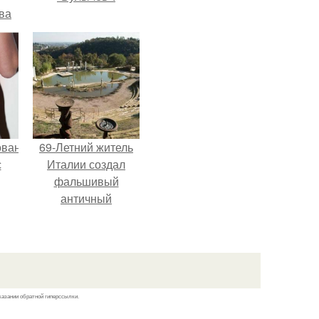
ва
за
о
.
ованные
69-Летний житель
с
Италии создал
фальшивый
античный
и в
амфитеатр и
долгое время
успешно выдавал
его за настоящее
историческое
казании обратной гиперссылки.
наследие.