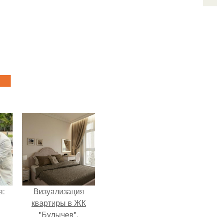
я:
Визуализация
квартиры в ЖК
"Булычев".