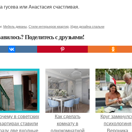
а гусева или Анастасия счастливая.
и:
Мебель диваны
,
Стили интерьеров квартир
,
Идеи дизайна спальни
авилось? Поделитесь с друзьями!
очему в советских
Как сделать
Круг замкнулс
вартирах ставили
комнату в
психологиня
разу две входные
однокомнатной
Вероника