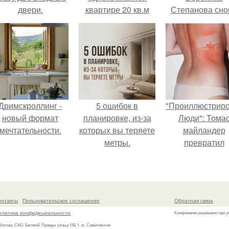
двери.
квартире 20 кв.м
Степанова сно
уютной и стильной
вышла замуж 
собственног
бывшего мужа
Дримскроллинг -
5 ошибок в
"Проиллюстрир
новый формат
планировке, из-за
Люди": Тома
мечтательности.
которых вы теряете
майландер
метры.
превратил
солнечные ожог
арт - объект.
онтакты
Пользовательское соглашение
Обратная связь
олитика конфидециальности
Копирование разрешено при у
 Москва, САО, Беговой, Правды улица 15Б 1, м. Савёловская