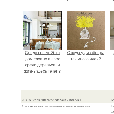
Среди сосен. Этот
Откуда у дизайнера
дом словно вырос
так много идей?
среди деревьев, и
жизнь здесь течет в
собственном ритме
- спокойно, без
спешки и лишнего
шума.
© 2026 Всё об интерьере для дома и квартиры
К
П
Лучшие идеи для дизайна интерьера, полезные советы, интересные статьи
г.