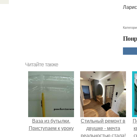
Ларис
Категори
Понр
Читайте также
Ваза из бутылки.
Стильный ремонт в
П
Приступаем к уроку
двушке - мечта
к
реальностью стала!
с