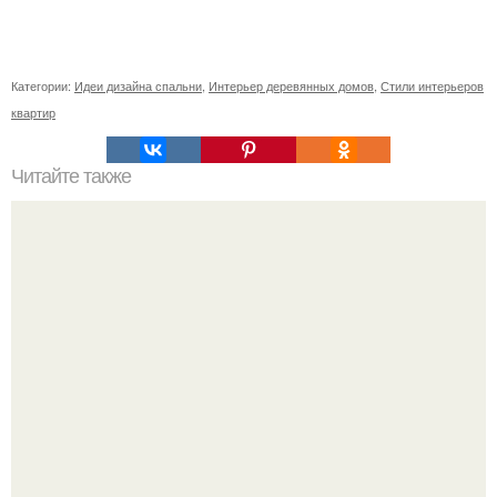
Категории:
Идеи дизайна спальни
,
Интерьер деревянных домов
,
Стили интерьеров
квартир
Читайте также
Цветовой тренд в интерьере: серый возвращается в
2022 году.