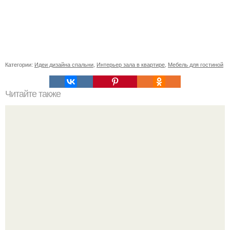
Категории:
Идеи дизайна спальни
,
Интерьер зала в квартире
,
Мебель для гостиной
Читайте также
Советские мебельные стенки названия. Вещи века:
советские стенки 80-х.